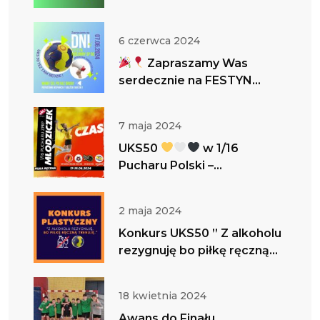
6 czerwca 2024
Zapraszamy Was
serdecznie na FESTYN
RODZINNY!
UKS 50 TEŻ
TAM BĘDZIE !
7 maja 2024
UKS50
w 1/16
Pucharu Polski –
zapraszamy do bycia z nami
w tym ważnym dniu
2 maja 2024
Konkurs UKS50 ” Z alkoholu
rezygnuję bo piłkę ręczną
trenuję”
18 kwietnia 2024
Awans do Finału