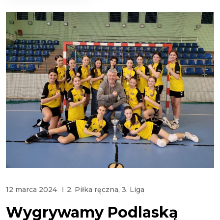
12 marca 2024
2. Piłka ręczna
,
3. Liga
Wygrywamy Podlaską