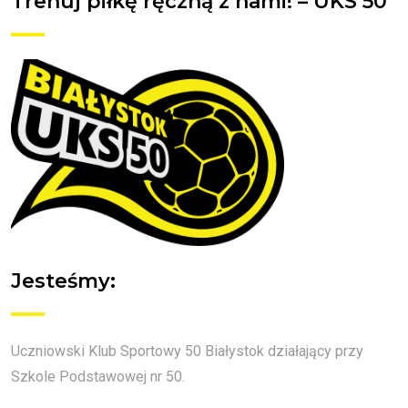
Trenuj piłkę ręczną z nami! – UKS 50
Jesteśmy:
Uczniowski Klub Sportowy 50 Białystok działający przy
Szkole Podstawowej nr 50.