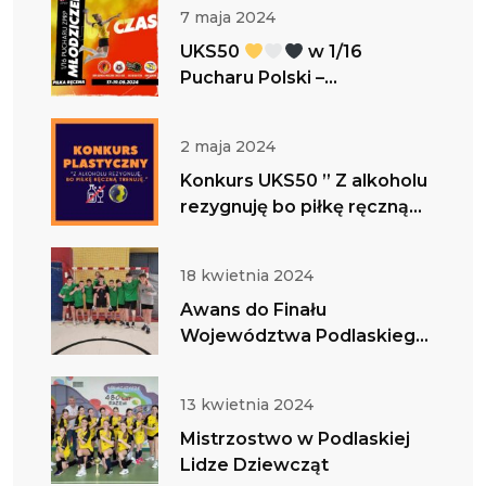
TAM BĘDZIE !
7 maja 2024
UKS50
w 1/16
Pucharu Polski –
zapraszamy do bycia z nami
w tym ważnym dniu
2 maja 2024
Konkurs UKS50 ” Z alkoholu
rezygnuję bo piłkę ręczną
trenuję”
18 kwietnia 2024
Awans do Finału
Województwa Podlaskiego
w IMS Chłopców
13 kwietnia 2024
Mistrzostwo w Podlaskiej
Lidze Dziewcząt