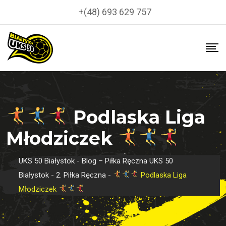
Skip
+(48) 693 629 757
to
content
Podlaska Liga
Młodziczek
UKS 50 Białystok
-
Blog – Piłka Ręczna UKS 50
Białystok
-
2. Piłka Ręczna
-
Podlaska Liga
Młodziczek