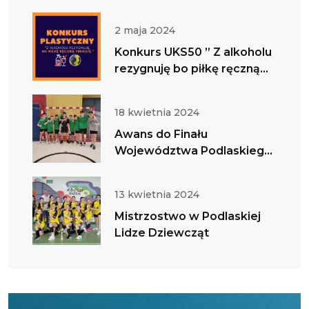
zapraszamy do bycia z nami
w tym ważnym dniu
2 maja 2024
Konkurs UKS50 ” Z alkoholu
rezygnuję bo piłkę ręczną
trenuję”
18 kwietnia 2024
Awans do Finału
Województwa Podlaskiego
w IMS Chłopców
13 kwietnia 2024
Mistrzostwo w Podlaskiej
Lidze Dziewcząt