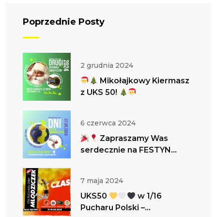
Poprzednie Posty
2 grudnia 2024
Mikołajkowy Kiermasz
z UKS 50!
6 czerwca 2024
Zapraszamy Was
serdecznie na FESTYN
RODZINNY!
UKS 50 TEŻ
TAM BĘDZIE !
7 maja 2024
UKS50
w 1/16
Pucharu Polski –