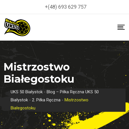
Skip
+(48) 693 629 757
to
content
Mistrzostwo
Białegostoku
UKS 50 Białystok
-
Blog – Piłka Ręczna UKS 50
Białystok
-
2. Piłka Ręczna
-
Mistrzostwo
Białegostoku