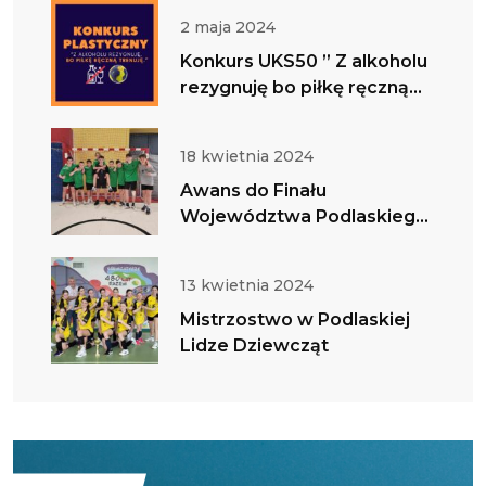
w tym ważnym dniu
2 maja 2024
Konkurs UKS50 ” Z alkoholu
rezygnuję bo piłkę ręczną
trenuję”
18 kwietnia 2024
Awans do Finału
Województwa Podlaskiego
w IMS Chłopców
13 kwietnia 2024
Mistrzostwo w Podlaskiej
Lidze Dziewcząt