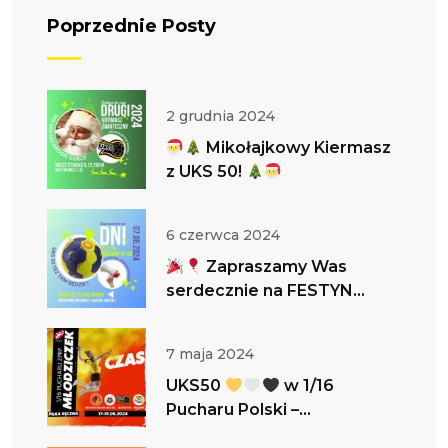
Poprzednie Posty
2 grudnia 2024
Mikołajkowy Kiermasz
z UKS 50!
6 czerwca 2024
Zapraszamy Was
serdecznie na FESTYN
RODZINNY!
UKS 50 TEŻ
TAM BĘDZIE !
7 maja 2024
UKS50
w 1/16
Pucharu Polski –
zapraszamy do bycia z nami