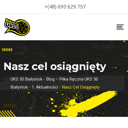
Skip
+(48) 693 629 757
to
content
Nasz cel osiągnięty
UKS 50 Białystok
-
Blog – Piłka Ręczna UKS 50
Białystok
-
1. Aktualności
-
Nasz Cel Osiągnięty