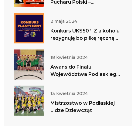
Pucharu Polski –
zapraszamy do bycia z nami
w tym ważnym dniu
2 maja 2024
Konkurs UKS50 ” Z alkoholu
rezygnuję bo piłkę ręczną
trenuję”
18 kwietnia 2024
Awans do Finału
Województwa Podlaskiego
w IMS Chłopców
13 kwietnia 2024
Mistrzostwo w Podlaskiej
Lidze Dziewcząt