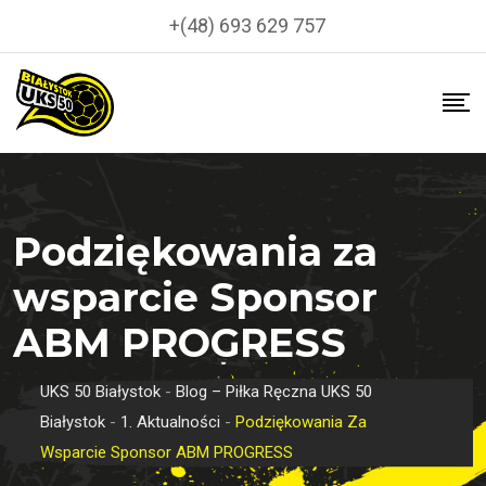
Skip
+(48) 693 629 757
to
content
Podziękowania za
wsparcie Sponsor
ABM PROGRESS
UKS 50 Białystok
-
Blog – Piłka Ręczna UKS 50
Białystok
-
1. Aktualności
-
Podziękowania Za
Wsparcie Sponsor ABM PROGRESS