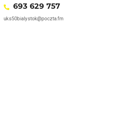
693 629 757
uks50bialystok@poczta.fm